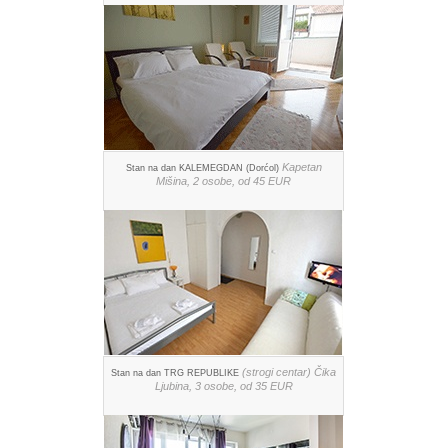
Kapetan
Stan na dan KALEMEGDAN (Dorćol)
Mišina, 2 osobe, od 45 EUR
(strogi centar) Čika
Stan na dan TRG REPUBLIKE
Ljubina, 3 osobe, od 35 EUR