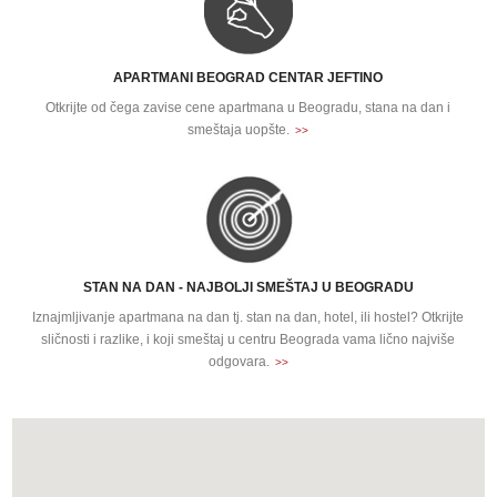
APARTMANI BEOGRAD CENTAR JEFTINO
Otkrijte od čega zavise cene apartmana u Beogradu, stana na dan i
smeštaja uopšte.
>>
STAN NA DAN - NAJBOLJI SMEŠTAJ U BEOGRADU
Iznajmljivanje apartmana na dan tj. stan na dan, hotel, ili hostel? Otkrijte
sličnosti i razlike, i koji smeštaj u centru Beograda vama lično najviše
odgovara.
>>