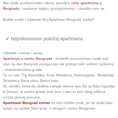
Ako želite profesionalan odnos, povoljne
cene apartmana u
Beogradu
, i nadasve toplinu gostoprimstva – obratite nam se.
Budite mudri i izaberite Moj Apartman Beograd. Zašto?
✔ Neprikosnoven položaj apartmana
Uštedite i vreme i novac.
Apartmani u centru Beograda
- strateški pozicioniran, svaki naš
stan na dan Beograd omogućava lak pristup svim važnim tačkama
i znamenitostima grada.
Tu su vam Trg Republike, Knez Mihailova, Kalemegdan, Skadarlija,
Strahinića Bana ulica, Beton hala...
Ali, ukoliko želite da obiđete i druge delove kao što su Ada Ciganlija
ili Zemun, iz centra grada ćete brzo i lako tu stići zbog odlične
mreže javnog prevoza.
Apartmani Beograd centar
su naš zaštitni znak, jer se svaki stan
nalazi na opštini Stari grad, u strogom centru Beograda.