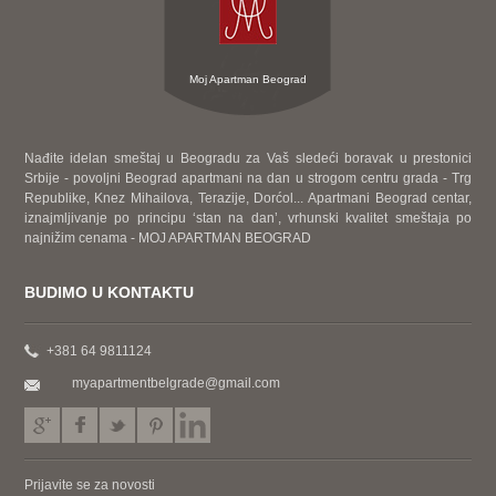
Moj Apartman Beograd
Nađite idelan smeštaj u Beogradu za Vaš sledeći boravak u prestonici
Srbije - povoljni Beograd apartmani na dan u strogom centru grada - Trg
Republike, Knez Mihailova, Terazije, Dorćol... Apartmani Beograd centar,
iznajmljivanje po principu ‘stan na dan’, vrhunski kvalitet smeštaja po
najnižim cenama - MOJ APARTMAN BEOGRAD
BUDIMO U KONTAKTU
+381 64 9811124
myapartmentbelgrade@gmail.com
Prijavite se za novosti