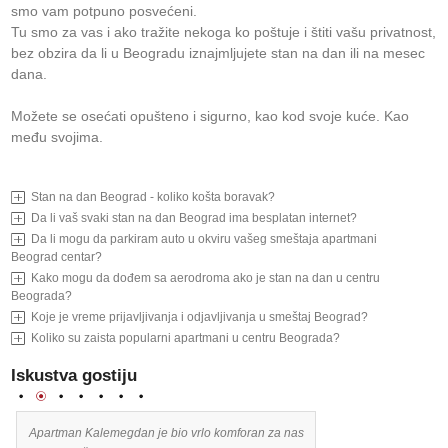
smo vam potpuno posvećeni.
Tu smo za vas i ako tražite nekoga ko poštuje i štiti vašu privatnost,
bez obzira da li u Beogradu iznajmljujete stan na dan ili na mesec
dana.
Možete se osećati opušteno i sigurno, kao kod svoje kuće. Kao
među svojima.
Stan na dan Beograd - koliko košta boravak?
Da li vaš svaki stan na dan Beograd ima besplatan internet?
Da li mogu da parkiram auto u okviru vašeg smeštaja apartmani
Beograd centar?
Kako mogu da dođem sa aerodroma ako je stan na dan u centru
Beograda?
Koje je vreme prijavljivanja i odjavljivanja u smeštaj Beograd?
Koliko su zaista popularni apartmani u centru Beograda?
Iskustva gostiju
1
2
3
4
5
6
7
i
Apartman Kalemegdan je bio vrlo komforan za nas
Отличное ра