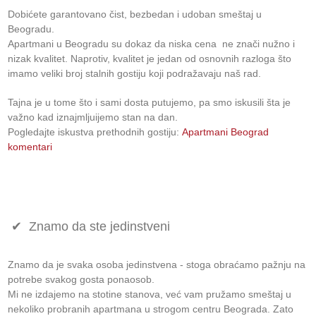
Dobićete
garantovano
čist, bezbedan i udoban smeštaj u
Beogradu.
Apartmani u Beogradu su dokaz da
niska cena
ne znači nužno i
nizak kvalitet. Naprotiv, kvalitet je jedan od osnovnih razloga što
imamo veliki broj stalnih gostiju koji podražavaju naš rad.
Tajna je u tome što i sami dosta putujemo, pa smo iskusili šta je
važno kad iznajmljuijemo stan na dan.
Pogledajte iskustva prethodnih gostiju:
Apartmani Beograd
komentari
✔ Znamo da ste jedinstveni
Znamo da je svaka osoba jedinstvena - stoga obraćamo pažnju na
potrebe svakog gosta ponaosob.
Mi ne izdajemo na stotine stanova, već vam pružamo smeštaj u
nekoliko probranih apartmana u strogom centru Beograda. Zato