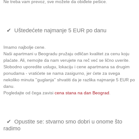
Ne treba vam prevoz, sve možete da obiđete pešice.
✔ Uštedećete najmanje 5 EUR po danu
Imamo najbolje cene.
Naši apartmani u Beogradu pružaju odličan kvalitet za cenu koju
plaćate. Ali, nemojte da nam verujete na reč već se lično uverite.
Slobodno uporedite uslugu, lokaciju i cene apartmana sa drugim
ponudama - vratićete se nama zasigurno, jer ćete za svega
nekoliko minuta ''guglanja'' shvatiti da je razlika najmanje 5 EUR po
danu.
Pogledajte od čega zavisi
cena stana na dan Beograd
.
✔ Opustite se: stvarno smo dobri u onome što
radimo