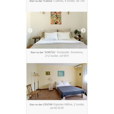
Čubrina, 4 osobe, od 70e
Stan na dan "Čubrina"
Gospodar Jovanova,
Stan na dan ''DORĆOL''
2+2 osobe, od 58 €
Kapetan Mišina, 2 osobe,
Stan na dan CENTAR
od 40 EUR