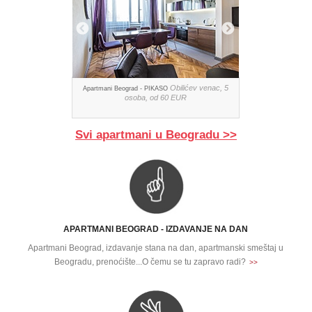
Obilićev venac, 5
Apartmani Beograd - PIKASO
osoba, od 60 EUR
Svi apartmani u Beogradu >>
APARTMANI BEOGRAD - IZDAVANJE NA DAN
Apartmani Beograd, izdavanje stana na dan, apartmanski smeštaj u
Beogradu, prenoćište...O čemu se tu zapravo radi?
>>