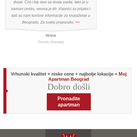
dvoje. Čist i lep stan sa dosta svetla. Iako je u
униаерситетом в с
samom centru, veoma je tih. Vlasnici su prijatni i
исторические места
,
dali su nam korisne informacije za snalaženje u
квартире есть все
Beogradu. Za svaku preporuku.
>>
особенно понрав
просто как на облак
Vesna
отзывчи
Toronto (Kanada)
Arkhan
Vrhunski kvalitet + niske cene + najbolje lokacije =
Moj
Apartman Beograd
Dobro došli
Pronađite
apartman