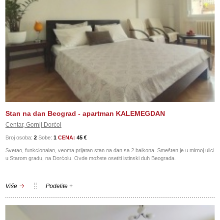
Stan na dan Beograd - apartman KALEMEGDAN
Centar, Gornji Dorćol
Broj osoba:
2
Sobe:
1
CENA:
45 €
Svetao, funkcionalan, veoma prijatan stan na dan sa 2 balkona. Smešten je u mirnoj ulici
u Starom gradu, na Dorćolu. Ovde možete osetiti istinski duh Beograda.
Više
Podelite +