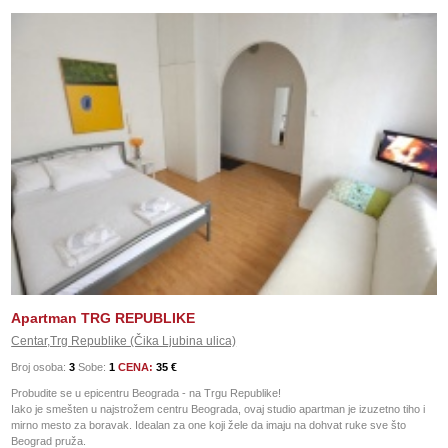
Apartman TRG REPUBLIKE
Centar,Trg Republike (Čika Ljubina ulica)
Broj osoba:
3
Sobe:
1
CENA:
35 €
Probudite se u epicentru Beograda - na Trgu Republike!
Iako je smešten u najstrožem centru Beograda, ovaj studio apartman je izuzetno tiho i
mirno mesto za boravak. Idealan za one koji žele da imaju na dohvat ruke sve što
Beograd pruža.