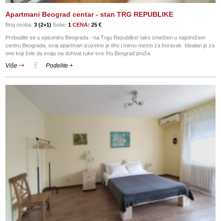
Apartmani Beograd centar - stan TRG REPUBLIKE
Broj osoba:
3 (2+1)
Sobe:
1
CENA:
25 €
Probudite se u epicentru Beograda - na Trgu Republike! Iako smešten u najstrožem
centru Beograda, ovaj apartman izuzetno je tiho i mirno mesto za boravak. Idealan je za
one koji žele da imaju na dohvat ruke sve što Beograd pruža.
Više
Podelite +