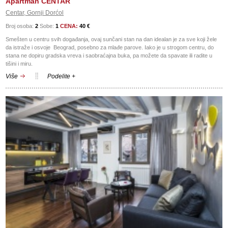
Apartman CENTAR
Centar, Gornji Dorćol
Broj osoba:
2
Sobe:
1
CENA:
40 €
Smešten u centru svih događanja, ovaj sunčani stan na dan idealan je za sve koji žele
da istraže i osvoje Beograd, posebno za mlađe parove. Iako je u strogom centru, do
stana ne dopiru gradska vreva i saobraćajna buka, pa možete da spavate ili radite u
tišini i miru.
Više
Podelite +