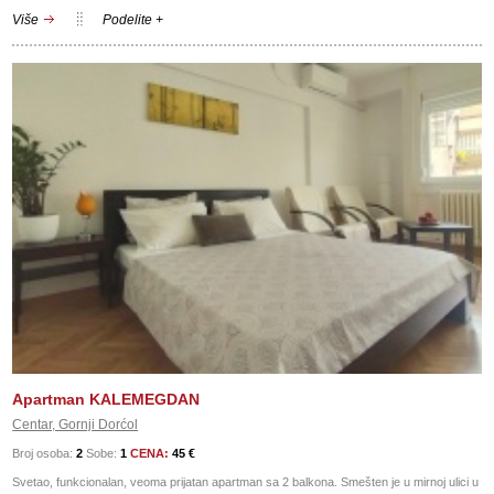
Više
Podelite +
Apartman KALEMEGDAN
Centar, Gornji Dorćol
Broj osoba:
2
Sobe:
1
CENA:
45 €
Svetao, funkcionalan, veoma prijatan apartman sa 2 balkona. Smešten je u mirnoj ulici u