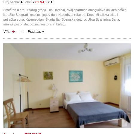
Broj osoba:
4
Sobe:
2
CENA:
50 €
Smešten u srcu Starog grada - na Dorćolu, ovaj apartman omogućava da lako peške
istražite Beograd i osetite njegov duh. Na dohvat ruke su: Knez Mihailova ulica i
pešačka zona, Kalemegdan, Skadarlija (Boemska četvrt), Ulica Strahinjića Bana,
muzeji, pozorišta, poznati restorani i kafei...
Više
Podelite +