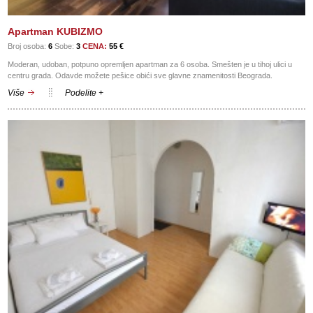
Apartman KUBIZMO
Broj osoba:
6
Sobe:
3
CENA:
55 €
Moderan, udoban, potpuno opremljen apartman za 6 osoba. Smešten je u tihoj ulici u
centru grada. Odavde možete pešice obići sve glavne znamenitosti Beograda.
Više
Podelite +