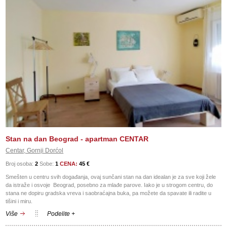
Stan na dan Beograd - apartman CENTAR
Centar, Gornji Dorćol
Broj osoba:
2
Sobe:
1
CENA:
45 €
Smešten u centru svih događanja, ovaj sunčani stan na dan idealan je za sve koji žele
da istraže i osvoje Beograd, posebno za mlađe parove. Iako je u strogom centru, do
stana ne dopiru gradska vreva i saobraćajna buka, pa možete da spavate ili radite u
tišini i miru.
Više
Podelite +