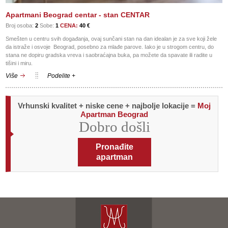
Apartmani Beograd centar - stan CENTAR
Broj osoba:
2
Sobe:
1
CENA:
40 €
Smešten u centru svih događanja, ovaj sunčani stan na dan idealan je za sve koji žele
da istraže i osvoje Beograd, posebno za mlađe parove. Iako je u strogom centru, do
stana ne dopiru gradska vreva i saobraćajna buka, pa možete da spavate ili radite u
tišini i miru.
Više
Podelite +
Vrhunski kvalitet + niske cene + najbolje lokacije =
Moj
Apartman Beograd
Dobro došli
Pronađite
apartman