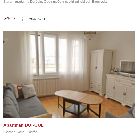
Starom gradu, na Dorćolu. Ovde možete osetiti istinski duh Beograda.
Više
Podelite +
Apartman DORĆOL
Centar, Gornji Dorćol