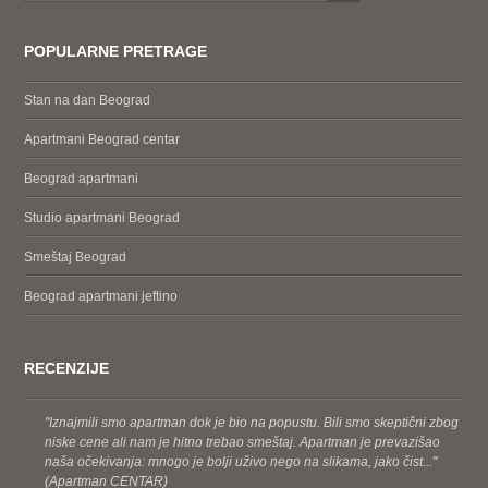
POPULARNE PRETRAGE
Stan na dan Beograd
Apartmani Beograd centar
Beograd apartmani
Studio apartmani Beograd
Smeštaj Beograd
Beograd apartmani jeftino
RECENZIJE
''Iznajmili smo apartman dok je bio na popustu. Bili smo skeptični zbog
niske cene ali nam je hitno trebao smeštaj. Apartman je prevazišao
naša očekivanja: mnogo je bolji uživo nego na slikama, jako čist...''
(Apartman CENTAR)