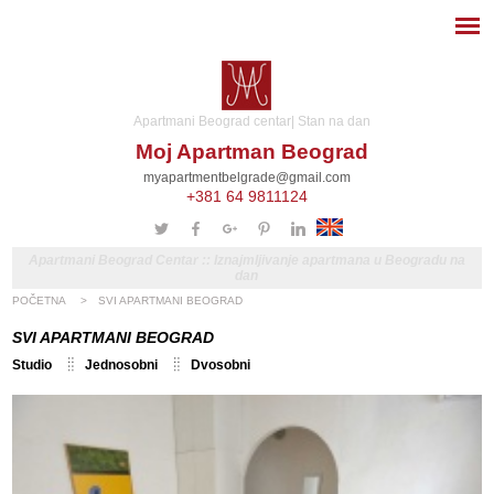
Apartmani Beograd centar| Stan na dan
Moj Apartman Beograd
myapartmentbelgrade@gmail.com
+381 64 9811124
Apartmani Beograd Centar :: Iznajmljivanje apartmana u Beogradu na
dan
POČETNA
>
SVI APARTMANI BEOGRAD
SVI APARTMANI BEOGRAD
Studio
Jednosobni
Dvosobni