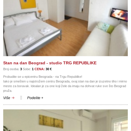
Stan na dan Beograd - studio TRG REPUBLIKE
Broj osoba:
3
Sobe:
1
CENA:
30 €
Probudite se u epicentru Beograda - na Trgu Republike!
Iako je smešten u najstrožem centru Beograda, ovaj stan na dan je izuzetno tiho i mirno
mesto za boravak. Idealan je za one koji žele da imaju na dohvat ruke sve što Beograd
pruža.
Više
Podelite +