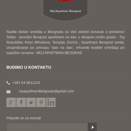
Moj Apartman Beograd
Nađite idelan smeštaj u Beogradu za Vaš sledeći boravak u prestonici
Srbije - povoljni Beograd apartmani na dan u strogom centru grada - Trg
Republike, Knez Mihailova, Terazije, Dorćol... Apartmani Beograd centar,
iznajmljivanje po principu ‘stan na dan’, vrhunski kvalitet smeštaja po
najnižim cenama - MOJ APARTMAN BEOGRAD
BUDIMO U KONTAKTU
+381 64 9811124
myapartmentbelgrade@gmail.com
Prijavite se za novosti