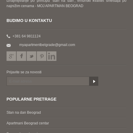
iznajmljivanje po principu ‘stan na dan’, vrhunski kvalitet smeštaja po
najnižim cenama - MOJ APARTMAN BEOGRAD
BUDIMO U KONTAKTU
+381 64 9811124
myapartmentbelgrade@gmail.com
Prijavite se za novosti
POPULARNE PRETRAGE
Stan na dan Beograd
Apartmani Beograd centar