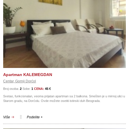
Apartman KALEMEGDAN
Centar, Gornji Dorćol
Broj osoba:
2
Sobe:
1
CENA:
45 €
Svetao, funkcionalan, veoma prijatan apartman sa 2 balkona. Smešten je u mirnoj ulici u
Starom gradu, na Dorćolu. Ovde možete osetiti istinski duh Beograda.
Više
Podelite +