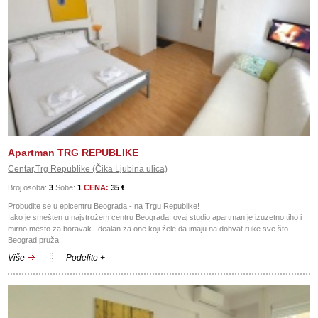
Apartman TRG REPUBLIKE
Centar,Trg Republike (Čika Ljubina ulica)
Broj osoba:
3
Sobe:
1
CENA:
35 €
Probudite se u epicentru Beograda - na Trgu Republike!
Iako je smešten u najstrožem centru Beograda, ovaj studio apartman je izuzetno tiho i
mirno mesto za boravak. Idealan za one koji žele da imaju na dohvat ruke sve što
Beograd pruža.
Više
Podelite +