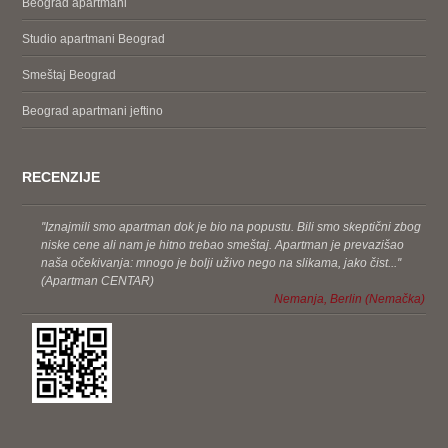
Beograd apartmani
Studio apartmani Beograd
Smeštaj Beograd
Beograd apartmani jeftino
RECENZIJE
''Iznajmili smo apartman dok je bio na popustu. Bili smo skeptični zbog
niske cene ali nam je hitno trebao smeštaj. Apartman je prevazišao
naša očekivanja: mnogo je bolji uživo nego na slikama, jako čist...''
(Apartman CENTAR)
Nemanja, Berlin (Nemačka)