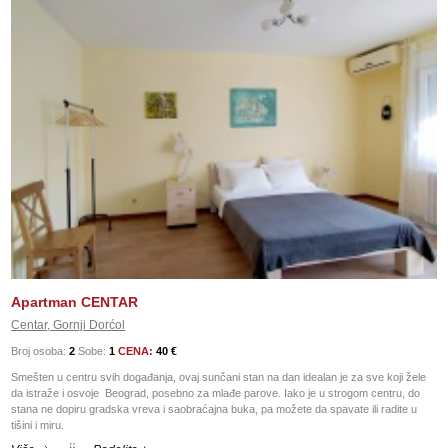
Apartman CENTAR
Centar, Gornji Dorćol
Broj osoba:
2
Sobe:
1
CENA:
40 €
Smešten u centru svih događanja, ovaj sunčani stan na dan idealan je za sve koji žele
da istraže i osvoje Beograd, posebno za mlađe parove. Iako je u strogom centru, do
stana ne dopiru gradska vreva i saobraćajna buka, pa možete da spavate ili radite u
tišini i miru.