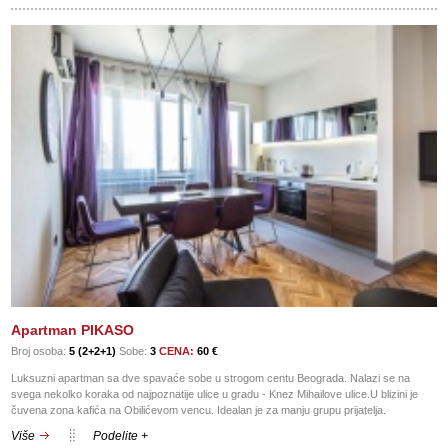
Apartman PIKASO
Broj osoba:
5 (2+2+1)
Sobe:
3
CENA:
60 €
Luksuzni apartman sa dve spavaće sobe u strogom centu Beograda. Nalazi se na
svega nekolko koraka od najpoznatije ulice u gradu - Knez Mihailove ulice.U blizini je
čuvena zona kafića na Obilićevom vencu. Idealan je za manju grupu prijatelja.
Više
Podelite +