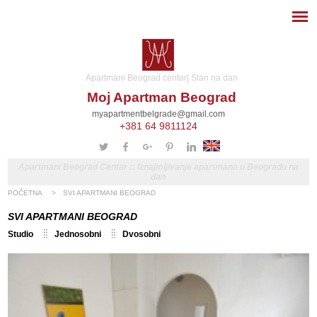
Apartmani Beograd centar| Stan na dan
Moj Apartman Beograd
myapartmentbelgrade@gmail.com
+381 64 9811124
Apartmani Beograd Centar :: Iznajmljivanje apartmana u Beogradu na
dan
POČETNA
>
SVI APARTMANI BEOGRAD
SVI APARTMANI BEOGRAD
Studio
Jednosobni
Dvosobni