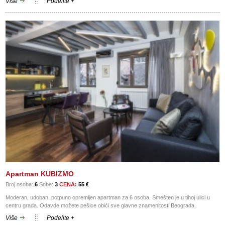
Više
Podelite +
Apartman KUBIZMO
Broj osoba:
6
Sobe:
3
CENA:
55 €
Moderan, udoban, potpuno opremljen apartman za 6 osoba. Smešten je u tihoj ulici u
centru grada. Odavde možete pešice obići sve glavne znamenitosti Beograda.
Više
Podelite +