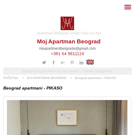
Apartmani Beograd centar| Stan na dan
Moj Apartman Beograd
myapartmentbelgrade@gmail.com
+381 64 9811124
Beograd apartmani za pet osoba :: Centar Beograda
POČETNA
>
SVI APARTMANI BEOGRAD
>
Beograd apartmani - PIKASO
Beograd apartmani - PIKASO