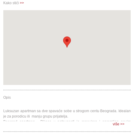
Kako stići
>>
Opis
Luksuzan apartman sa dve spavaće sobe u strogom centu Beograda. Idealan
je za porodicu ili manju grupu prijatelja.
Beograd apartman - Pikaso u potpunosti je renoviran i opremljen novim
više >>
nameštajem i kućnim aparatima.
Nalazi se na 7. spratu zgrade sa liftom.