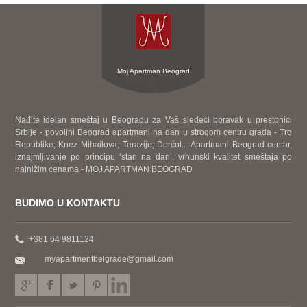
Moj Apartman Beograd
Nađite idelan smeštaj u Beogradu za Vaš sledeći boravak u prestonici
Srbije - povoljni Beograd apartmani na dan u strogom centru grada - Trg
Republike, Knez Mihailova, Terazije, Dorćol... Apartmani Beograd centar,
iznajmljivanje po principu ‘stan na dan’, vrhunski kvalitet smeštaja po
najnižim cenama - MOJ APARTMAN BEOGRAD
BUDIMO U KONTAKTU
+381 64 9811124
myapartmentbelgrade@gmail.com