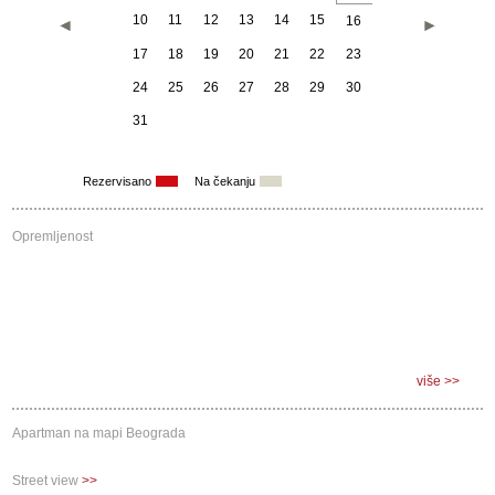
10
11
12
13
14
15
16
17
18
19
20
21
22
23
24
25
26
27
28
29
30
31
Septembar 2026
Rezervisano
Na čekanju
Pon
Uto
Sre
Čet
Pet
Sub
Ned
1
2
3
4
5
6
Opremljenost
7
8
9
10
11
12
13
14
15
16
17
18
19
20
21
22
23
24
25
26
27
28
29
30
više >>
Apartman
na
mapi
Beograda
Street view
>>