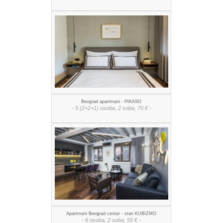
Beograd apartmani - PIKASO
- 5 (2+2+1) osoba, 2 soba, 70 € -
Apartmani Beograd centar - stan KUBIZMO
- 6 osoba, 2 soba, 55 € -