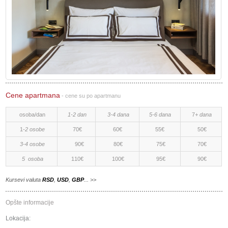
Cene apartmana
-
cene su po apartmanu
osoba/dan
1-2 dan
3-4 dana
5-6 dana
7
+ dana
1
-2 osobe
70€
60€
55€
50€
3-4 osobe
90€
80€
75€
70€
5 osoba
110€
100€
95€
90€
Kursevi valuta
RSD
,
USD
,
GBP
... >>
Opšte informacije
Lokacija: