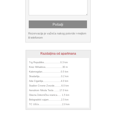
Rezervacija je važeća nakog potvrde i-mejlom
ili telefonom
Razdaljina od apartmana
Trg Republike.....................0.3 km
Knez Mihailova......................30 m
Kalemegdan........................0.5 km
Skadarlija............................0.2 km
Ada Ciganlija.......................4.0 km
Stadion Crvene Zvezde.........6.0 km
Aerodrom Nikola Tesla .......17.0 km
Glavna železnička stanica..... 1.5 km
Belogradski sajam................2.5 km
TC Ušće..............................2.0 km