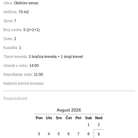
Ulica:
Obilićev venac
Veličina:
70 m2
Sprat:
7
Broj osoba:
5 (2+2+1)
Sobe:
2
Kupatila:
1
Tipovi kreveta:
2 bračna kreveta + 1 singl krevet
Ulazak u sobu:
14:00
Napuštanje sobe:
11:00
Najkraći period boravka:
Raspoloživost
Avgust 2026
Pon
Uto
Sre
Čet
Pet
Sub
Ned
1
2
3
4
5
6
7
8
9