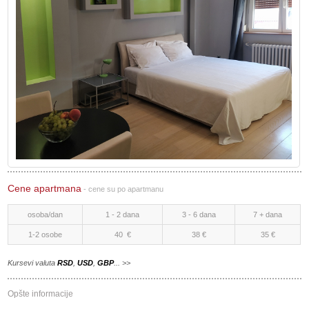
Cene apartmana
-
cene su po apartmanu
osoba/dan
1 - 2 dana
3 - 6 dana
7 + dana
1-2 osobe
40 €
38 €
35 €
Kursevi valuta
RSD
,
USD
,
GBP
... >>
Opšte informacije