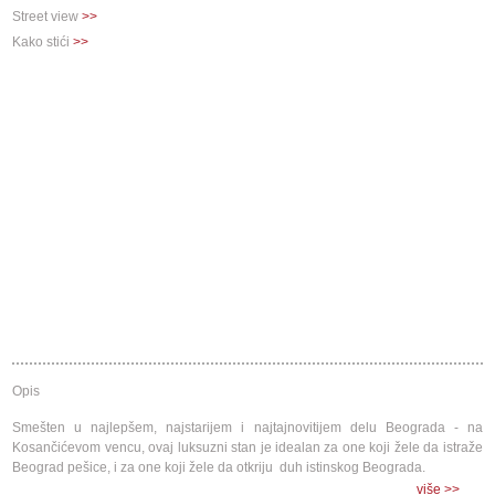
Street view
>>
Kako stići
>>
Opis
Smešten u najlepšem, najstarijem i najtajnovitijem delu Beograda - na
Kosančićevom vencu, ovaj luksuzni stan je idealan za one koji žele da istraže
Beograd pešice, i za one koji žele da otkriju duh istinskog Beograda.
Na nekoliko minuta hoda nalaze se Kalemegdan, Knez Mihailova ulica,
više >>