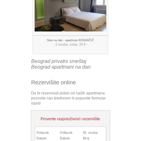
Stan na dan - apartman KOSANČIĆ
- 2 osoba, soba, 33 € -
Beograd privatni smeštaj
Beograd apartmani na dan
Rezervišite online
Da bi rezervisali jedan od naših apartmana
pozovite nas telefonom ili popunite formular
ispod
Proverite raspoloživost i rezervišite
Dolazak
Odlazak
Br. osoba