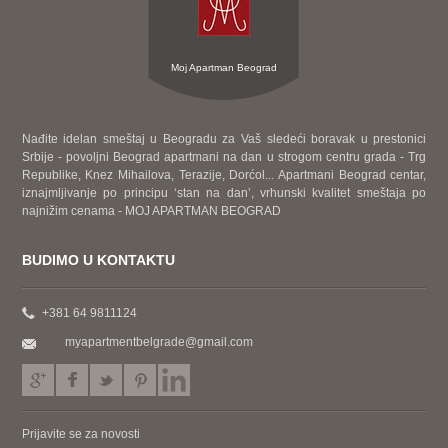
Moj Apartman Beograd
Nađite idelan smeštaj u Beogradu za Vaš sledeći boravak u prestonici
Srbije - povoljni Beograd apartmani na dan u strogom centru grada - Trg
Republike, Knez Mihailova, Terazije, Dorćol... Apartmani Beograd centar,
iznajmljivanje po principu ‘stan na dan’, vrhunski kvalitet smeštaja po
najnižim cenama - MOJ APARTMAN BEOGRAD
BUDIMO U KONTAKTU
+381 64 9811124
myapartmentbelgrade@gmail.com
Prijavite se za novosti