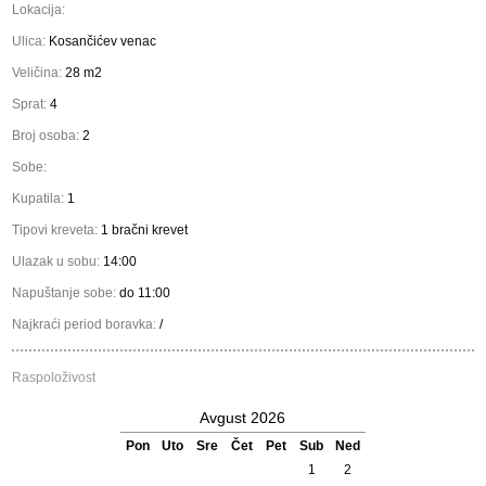
Lokacija:
Ulica:
Kosančićev venac
Veličina:
28 m2
Sprat:
4
Broj osoba:
2
Sobe:
Kupatila:
1
Tipovi kreveta:
1 bračni krevet
Ulazak u sobu:
14:00
Napuštanje sobe:
do 11:00
Najkraći period boravka:
/
Raspoloživost
Avgust 2026
Pon
Uto
Sre
Čet
Pet
Sub
Ned
1
2