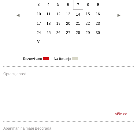
3
4
5
6
8
9
7
10
11
12
13
15
16
14
17
18
19
20
21
22
23
24
25
26
27
28
29
30
31
Septembar 2026
Rezervisano
Na čekanju
Pon
Uto
Sre
Čet
Pet
Sub
Ned
1
2
3
4
5
6
Opremljenost
7
8
9
10
11
12
13
14
15
16
17
18
19
20
21
22
23
24
25
26
27
28
29
30
više >>
Apartman
na
mapi
Beograda