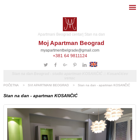
Apartmani Beograd centar| Stan na dan
Moj Apartman Beograd
myapartmentbelgrade@gmail.com
+381 64 9811124
Stan na dan Beograd - studio apartman KOSANČIĆ :: Kosančićev
venac
POČETNA
>
SVI APARTMANI BEOGRAD
>
Stan na dan - apartman KOSANČIĆ
Stan na dan - apartman KOSANČIĆ