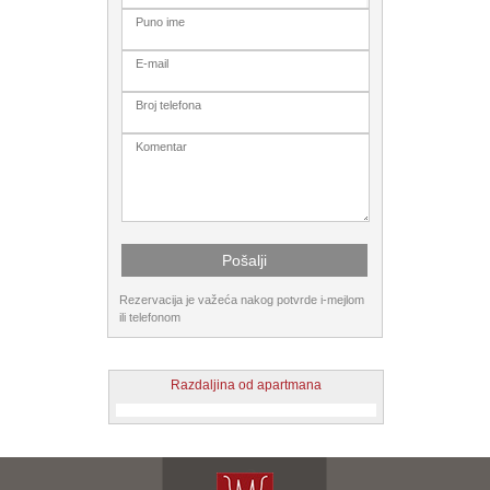
Rezervacija je važeća nakog potvrde i-mejlom
ili telefonom
Razdaljina od apartmana